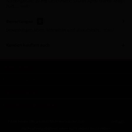
Nikotingehalt: 20 mg Geschmack: Saurer Apfel Marke: Magic
Puff,...
mehr
Bewertungen
0
Bewertungen lesen, schreiben und diskutieren...
mehr
Kunden kauften auch
Shop Service
Informationen
Zahlungsarten
Kontaktmöglichkeiten
* Alle Preise inkl. gesetzl. Mehrwertsteuer zzgl.
Versandkosten
und ggf.
Nachnahmegebühren, wenn nicht anders beschrieben