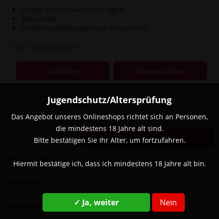
Artikel in den Warenkorb legen
Merkzettel
Artikelempfehlungen und vieles mehr
Menge
Stückpreis
Mehr Informationen
bis
2
8,90 € *
Schließen
Einverstanden
ab
3
3,33 € *
Inhalt:
1 Stück
Jugendschutz/Altersprüfung
inkl. MwSt.
zzgl. Versandkosten
Sofort versandfertig, Lieferzeit ca. 1-3 Werktage
Das Angebot unseres Onlineshops richtet sich an Personen,
die mindestens 18 Jahre alt sind.
In den
Warenkorb
Bitte bestätigen Sie Ihr Alter, um fortzufahren.
Merken
Bewerten
Hiermit bestätige ich, dass ich mindestens 18 Jahre alt bin.
Artikel-Nr.:
6937057559295
✓ Ja, weiter
Nein
Beschreibung