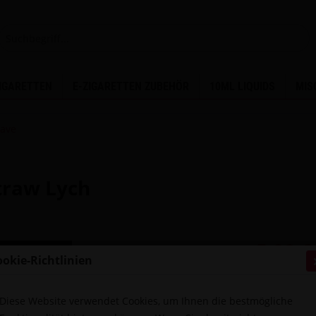
ZIGARETTEN
E-ZIGARETTEN ZUBEHÖR
10ML LIQUIDS
MIS
ave
traw Lych
5,90 €
ookie-Richtlinien
inkl. MwSt.
zzg
Sofort ver
Diese Website verwendet Cookies, um Ihnen die bestmögliche