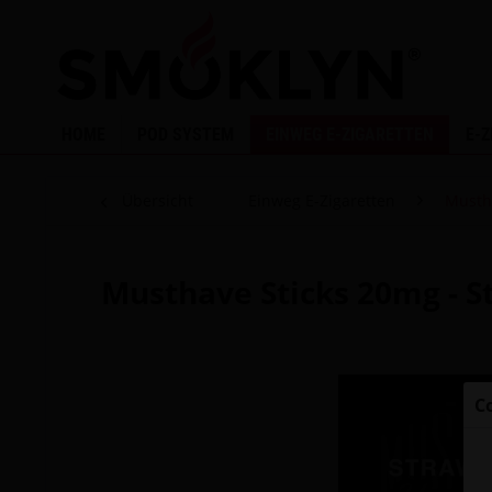
HOME
POD SYSTEM
EINWEG E-ZIGARETTEN
E-
Übersicht
Einweg E-Zigaretten
Musth
Musthave Sticks 20mg - S
C