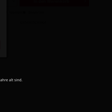
In den
Warenkorb
hen
Merken
Bewerten
6974907630964
hre alt sind.