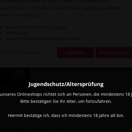
Funktionalität bieten zu können. Wenn Sie damit nicht
einverstanden sein sollten, stehen Ihnen folgende Funktionen
Vergleic
nicht zur Verfügung:
Artikel-Nr.:
Artikel in den Warenkorb legen
Merkzettel
Artikelempfehlungen und vieles mehr
Mehr Informationen
Schließen
Einverstanden
Jugendschutz/Altersprüfung
unseres Onlineshops richtet sich an Personen, die mindestens 18 Ja
Bitte bestätigen Sie Ihr Alter, um fortzufahren.
Hiermit bestätige ich, dass ich mindestens 18 Jahre alt bin.
icks 20mg - Straw Lych"