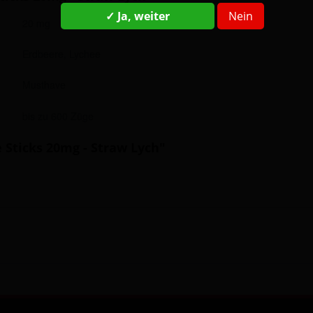
✓ Ja, weiter
Nein
20 mg
Erdbeere, Lychee
Musthave
bis zu 600 Züge
Sticks 20mg - Straw Lych"