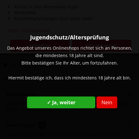
Artikel in den Warenkorb legen
Merkzettel
Artikelempfehlungen und vieles mehr
Dieser Artikel steht derzeit nicht zur Verfügung!
Mehr Informationen
5,90 € *
Jugendschutz/Altersprüfung
8,90 € *
(33,71% gespart)
inkl. MwSt.
zzgl. Versandkosten
Schließen
Einverstanden
Das Angebot unseres Onlineshops richtet sich an Personen,
Zurzeit nicht lieferbar
die mindestens 18 Jahre alt sind.
Bitte bestätigen Sie Ihr Alter, um fortzufahren.
Merken
Bewerten
Hiermit bestätige ich, dass ich mindestens 18 Jahre alt bin.
Artikel-Nr.:
6974907630957
Beschreibung
✓ Ja, weiter
Nein
Nikotingehalt: 20 mg Geschmack: Mango, Maracuja, Lychee
Marke: Musthave...
mehr
Bewertungen
0
Bewertungen lesen, schreiben und diskutieren...
mehr