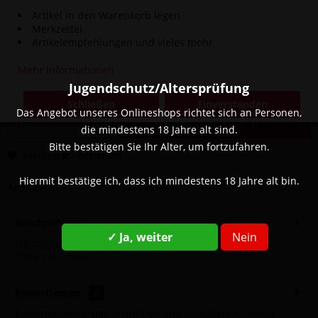
Artikel in den Warenkorb legen
Merkzettel
5,00 € *
Artikelempfehlungen und vieles mehr
8,90 € *
(43,82% gespart)
Inhalt:
1 Stück
Mehr Informationen
inkl. MwSt.
zzgl. Versandkosten
Jugendschutz/Altersprüfung
Sofort versandfertig, Lieferzeit ca. 1-3 Werktage
Schließen
Einverstanden
Das Angebot unseres Onlineshops richtet sich an Personen,
In den
Warenkorb
die mindestens 18 Jahre alt sind.
Bitte bestätigen Sie Ihr Alter, um fortzufahren.
Merken
Bewerten
Hiermit bestätige ich, dass ich mindestens 18 Jahre alt bin.
Artikel-Nr.:
SW13611
Beschreibung
✓ Ja, weiter
Nein
Nikotingehalt: 20 mg Geschmack: Pfirsich Marke: O´s
Tobacco...
mehr
Bewertungen
0
Bewertungen lesen, schreiben und diskutieren...
mehr