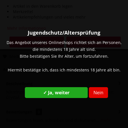
Artikel in den Warenkorb legen
Merkzettel
8,90 € *
Artikelempfehlungen und vieles mehr
inkl. MwSt.
zzgl. Versandkosten
Mehr Informationen
Sofort versandfertig, Lieferzeit ca. 1-3 Werktage
Jugendschutz/Altersprüfung
Schließen
Einverstanden
Das Angebot unseres Onlineshops richtet sich an Personen,
In den
Warenkorb
die mindestens 18 Jahre alt sind.
Bitte bestätigen Sie Ihr Alter, um fortzufahren.
Merken
Bewerten
Artikel-Nr.:
SW13009
Hiermit bestätige ich, dass ich mindestens 18 Jahre alt bin.
Beschreibung
Nikotingehalt: 20 mg Geschmack: Pink Lemonade Marke:
✓ Ja, weiter
Nein
Crystal...
mehr
Bewertungen
0
Bewertungen lesen, schreiben und diskutieren...
mehr