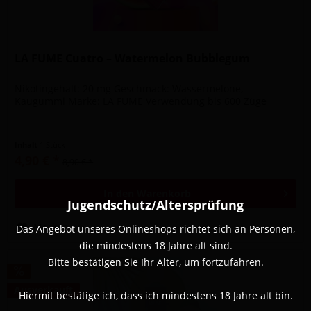
LA FUME Cuatro – Watermelon Bubblegum
Nikotingehalt: 20 mg Geschmack: Wassermelone,
Kaugummi Marke: LA FUME Verwendung bis 600 Züge
Inhalt
1 Stück
4,90 € *
8,90 € *
In den
Warenkorb
Jugendschutz/Altersprüfung
Merken
Das Angebot unseres Onlineshops richtet sich an Personen,
die mindestens 18 Jahre alt sind.
Bitte bestätigen Sie Ihr Alter, um fortzufahren.
Ausverkauft
Hiermit bestätige ich, dass ich mindestens 18 Jahre alt bin.