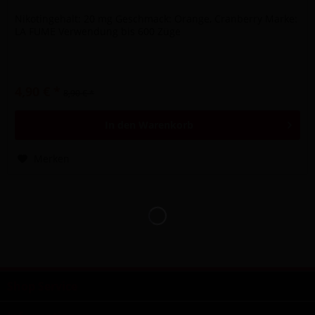
Nikotingehalt: 20 mg Geschmack: Orange, Cranberry Marke:
LA FUME Verwendung bis 600 Züge
4,90 € *
8,90 € *
In den
Warenkorb
Merken
Shop Service