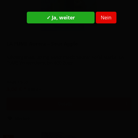
✓ Ja, weiter
Nein
LA FUME Aurora – Sour Apple
Nikotingehalt: 20 mg Geschmack: Saurer Apfel Marke: LA
FUME Verwendung bis 600 Züge
Inhalt
1 Stück
3,00 € *
8,90 € *
Details
Merken