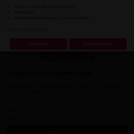
Artikel in den Warenkorb legen
Merkzettel
Artikelempfehlungen und vieles mehr
Mehr Informationen
Schließen
Einverstanden
LA FUME Cuatro – Strawberry Grape
Nikotingehalt: 20 mg Geschmack: Erdbeere, Traube Marke:
LA FUME Verwendung bis 600 Züge
Inhalt
1 Stück
4,90 € *
8,90 € *
In den
Warenkorb