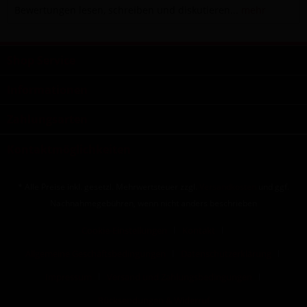
Bewertungen lesen, schreiben und diskutieren...
mehr
Shop Service
Informationen
Zahlungsarten
Kontaktmöglichkeiten
* Alle Preise inkl. gesetzl. Mehrwertsteuer zzgl.
Versandkosten
und ggf.
Nachnahmegebühren, wenn nicht anders beschrieben
Cookie-Einstellungen
Kontakt
Allgemeine Geschäftsbedingungen
Datenschutzerklärung
Impressum
Versand und Zahlungsbedingungen
Rücksendungen & Widerruf