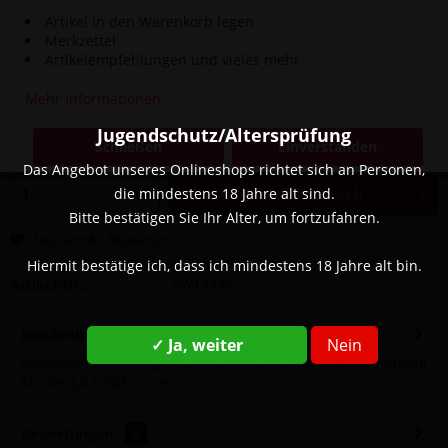
Artikel in den Warenkorb legen
Merkzettel
Artikelempfehlungen und vieles mehr
4,90 € *
8,90 € *
(44,94% gespart)
Mehr Informationen
Inhalt:
1 Stück
inkl. MwSt.
zzgl. Versandkosten
Jugendschutz/Altersprüfung
Schließen
Einverstanden
Sofort versandfertig, Lieferzeit ca. 1-3 Werktage
Das Angebot unseres Onlineshops richtet sich an Personen,
die mindestens 18 Jahre alt sind.
In den
Warenkorb
Bitte bestätigen Sie Ihr Alter, um fortzufahren.
Merken
Bewerten
Hiermit bestätige ich, dass ich mindestens 18 Jahre alt bin.
Artikel-Nr.:
SW13495
Beschreibung
✓ Ja, weiter
Nein
Nikotingehalt: 20 mg Geschmack: Wassermelone, Kaugummi
Marke: LA FUME...
mehr
Bewertungen
0