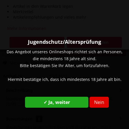
Artikel in den Warenkorb legen
Merkzettel
4,90 € *
Artikelempfehlungen und vieles mehr
8,90 € *
(44,94% gespart)
Inhalt:
1 Stück
Mehr Informationen
inkl. MwSt.
zzgl. Versandkosten
Sofort versandfertig, Lieferzeit ca. 1-3 Werktage
Jugendschutz/Altersprüfung
Schließen
Einverstanden
In den
Warenkorb
Das Angebot unseres Onlineshops richtet sich an Personen,
die mindestens 18 Jahre alt sind.
Merken
Bewerten
Bitte bestätigen Sie Ihr Alter, um fortzufahren.
Artikel-Nr.:
SW13493
Hiermit bestätige ich, dass ich mindestens 18 Jahre alt bin.
Beschreibung
Nikotingehalt: 20 mg Geschmack: Beerenmix Marke: LA
✓ Ja, weiter
Nein
FUME...
mehr
Bewertungen
0
Bewertungen lesen, schreiben und diskutieren...
mehr