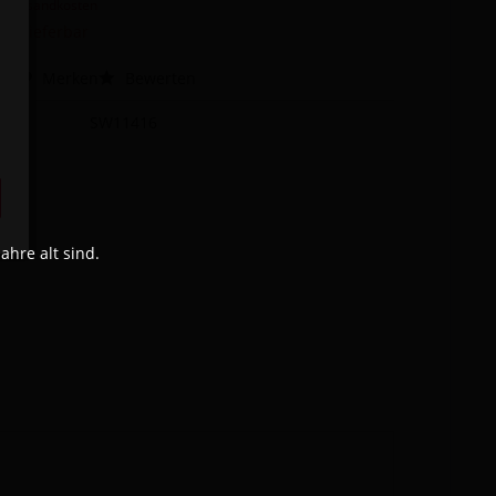
l. Versandkosten
cht lieferbar
hen
Merken
Bewerten
SW11416
hre alt sind.