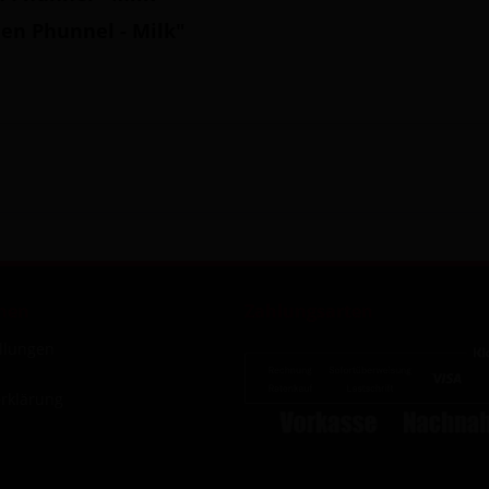
ien Phunnel - Milk"
nen
Zahlungsarten
ellungen
rklärung