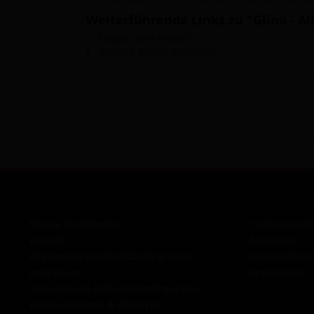
Weiterführende Links zu "Glina - Al
Fragen zum Artikel?
Weitere Artikel von Glina
Shop Service
Informatio
Shisha Großhandel
Cookie-Einst
Kontakt
Newsletter
Allgemeine Geschäftsbedingungen
Datenschutze
Impressum
Impressum
Versand und Zahlungsbedingungen
Rücksendungen & Widerruf