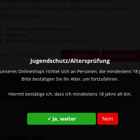
Funktionalität bieten zu können. Wenn Sie damit nicht
inkl. MwSt.
zzg
einverstanden sein sollten, stehen Ihnen folgende Funktionen
Zurzeit ni
nicht zur Verfügung:
Vergleic
Artikel in den Warenkorb legen
Artikel-Nr.:
Merkzettel
Artikelempfehlungen und vieles mehr
Mehr Informationen
Schließen
Einverstanden
Jugendschutz/Altersprüfung
unseres Onlineshops richtet sich an Personen, die mindestens 18 Ja
Bitte bestätigen Sie Ihr Alter, um fortzufahren.
Hiermit bestätige ich, dass ich mindestens 18 Jahre alt bin.
✓ Ja, weiter
Nein
n Phunnel - Milk"