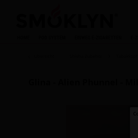
HOME
POD SYSTEM
EINWEG E-ZIGARETTEN
E-
Übersicht
Shisha Zubehör
Tabakkopf
Glina - Alien Phunnel - Mi
C