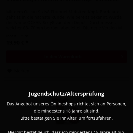
Mit dem Ocean Sixty8 Phunnel M dotted Kopf- Bordeaux
geht es in die nächste Runde. Wie bereits bekannt, wurde
der Name OCEAN Sixty8 von dem Depot- Durchmesser,
welcher 68- 70mm beträgt, abgeleitet. Die neue Version M
dotted hat einen...
Inhalt
1 Stück
19,90 € *
In den
Warenkorb
Merken
Jugendschutz/Altersprüfung
Das Angebot unseres Onlineshops richtet sich an Personen,
die mindestens 18 Jahre alt sind.
Bitte bestätigen Sie Ihr Alter, um fortzufahren.
Hiermit bestätige ich, dass ich mindestens 18 Jahre alt bin.