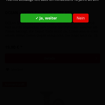
OCEAN - SIXTY8 PHUNNEL KOPF RED
✓ Ja, weiter
Nein
OCEAN Sixty8 Red Phunnel Kopf Der Name OCEAN Sixty8
Red wurde abgeleitet vom Depot-Durchmesser welcher 68-
70mm beträgt, die Depot-Tiefe misst ca. 12mm was in etwa
einem mittel Tiefen Depot entspricht. Der Kopf fasst ca. 18-
25g Tabak je...
19,90 € *
Details
Merken
Ausverkauft