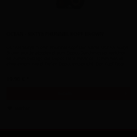
OCEAN - SIXTY8 PHUNNEL KOPF BROWN
OCEAN Sixty8 Brown Phunnel Kopf Der Name OCEAN Sixty8
Brown wurde abgeleitet vom Depot-Durchmesser welcher
68-70mm beträgt, die Depot-Tiefe misst ca. 12mm was in
etwa einem mittel Tiefen Depot entspricht. Der Kopf fasst
ca. 18-25g Tabak...
19,90 € *
Details
Merken