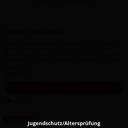
Hookain - Popo Karneval
POPO [ POWER OF PHUNNEL ORIGINAL] Der beste Kopf der
Welt? Jeder POPO & POT wird aus einem ganz speziellen
Material gefertigt und spielt in einer ganz anderen Liga, als
die Köpfe, die ihr bisher so kanntet… Es handelt sich dabei
um STONE...
Inhalt
1 Stück
29,90 € *
In den
Warenkorb
Merken
Ausverkauft
Jugendschutz/Altersprüfung