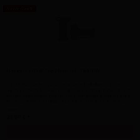
Ausverkauft
Hookain LITLIP Pro Phunnel - TRADDY
LiT LiP PRO Die Pro-Variante unseres beliebten LiT LiPs.
Hierfür verwenden wir eine spezielle Tonmischung, die eine
extrem hohe Dichte besitzt. Die Tonmischung verliert beim
Brennen 100% Feuchtigkeit und daher ist der LiT LiP Pro...
Inhalt
1 Stück
24,90 € *
Details