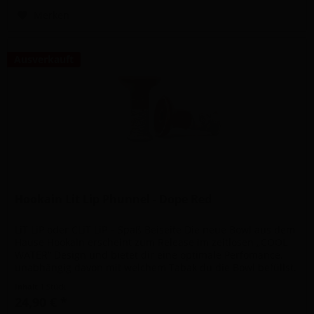
Merken
Ausverkauft
Hookain Lit Lip Phunnel - Dope Red
LiT LiP oder CLiT LiP – Spaß Beiseite Die neue Bowl aus dem
Hause Hookain erscheint zum Release im zeitlosen „COOL
WATER“ Design und bietet dir eine optimale Perfomance,
unabhängig davon mit welchem Tabak du die Bowl befüllst.
Insgesamt...
Inhalt
1 Stück
24,90 € *