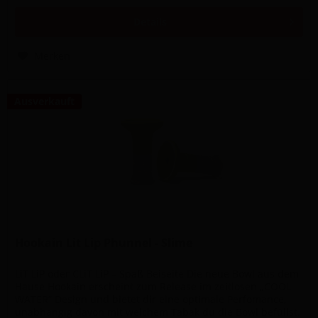
Details
Merken
Ausverkauft
Hookain Lit Lip Phunnel - Slime
LiT LiP oder CLiT LiP – Spaß Beiseite Die neue Bowl aus dem
Hause Hookain erscheint zum Release im zeitlosen „COOL
WATER“ Design und bietet dir eine optimale Perfomance,
unabhängig davon mit welchem Tabak du die Bowl befüllst.