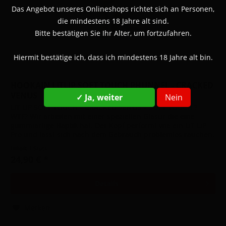
Das Angebot unseres Onlineshops richtet sich an Personen,
die mindestens 18 Jahre alt sind.
Bitte bestätigen Sie Ihr Alter, um fortzufahren.
Hiermit bestätige ich, dass ich mindestens 18 Jahre alt bin.
HOOKAIN LITLIP SOFT TOUCH PHUNNEL - CRACKED
VENUS
✓ Ja, weiter
Nein
LIT LIP SOFT TOUCH – CRACKED VENUS – SOFT TOUCH ?
WTF? Wir arbeiten mit einer speziellen Glasur die eine
gummiartige Haptik hat. Der Kopf performt wie ein LiT LiP
Pro und lässt sich nach dem Gebrauch problemlos rauchen.
Die Glasur...
Inhalt
1 Stück
24,90 € *
Details
Merken