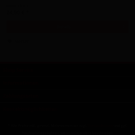
Insgesamt...
Inhalt
1 Stück
24,90 € *
Details
Merken
Shop Service
Informationen
Zahlungsarten
Kontaktmöglichkeiten
* Alle Preise inkl. gesetzl. Mehrwertsteuer zzgl.
Versandkosten
und ggf.
Nachnahmegebühren, wenn nicht anders beschrieben