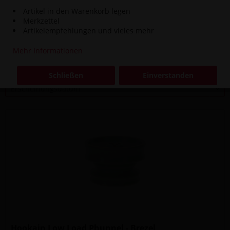
Artikel in den Warenkorb legen
Inhalt
1 Stück
Merkzettel
24,90 € *
Artikelempfehlungen und vieles mehr
Mehr Informationen
Filtern
Schließen
Einverstanden
Hookain Low Load Phunnel - Brezel