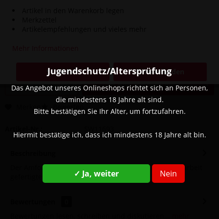
Artikel in den Warenkorb legen
Merkzettel
39,90 € *
Artikelempfehlungen und vieles mehr
49,90 € *
(20,04% gespart)
Inhalt:
1 Stück
Mehr Informationen
inkl. MwSt.
zzgl. Versandkosten
Sofort versandfertig, Lieferzeit ca. 1-3 Werktage
Jugendschutz/Altersprüfung
Schließen
Einverstanden
In den
Warenkorb
Das Angebot unseres Onlineshops richtet sich an Personen,
die mindestens 18 Jahre alt sind.
Merken
Bewerten
Bitte bestätigen Sie Ihr Alter, um fortzufahren.
Artikel-Nr.:
SW11693
Hiermit bestätige ich, dass ich mindestens 18 Jahre alt bin.
Beschreibung
Der Amfora Design Phunnel - Blue #1 ist ein in Handarbeit
✓ Ja, weiter
Nein
gefertigter Einlochkopf bzw....
mehr
Bewertungen
0
Bewertungen lesen, schreiben und diskutieren...
mehr