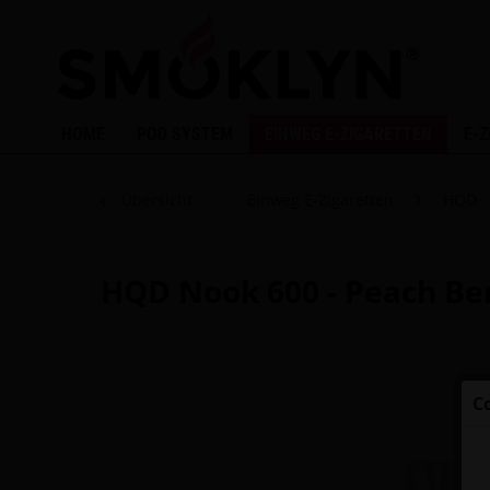
HOME
POD SYSTEM
EINWEG E-ZIGARETTEN
E-
Übersicht
Einweg E-Zigaretten
HQD
HQD Nook 600 - Peach Be
C