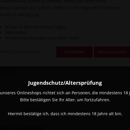
Funktionalität bieten zu können. Wenn Sie damit nicht
einverstanden sein sollten, stehen Ihnen folgende Funktionen
Vergleic
nicht zur Verfügung:
Artikel-Nr.:
Artikel in den Warenkorb legen
Merkzettel
Artikelempfehlungen und vieles mehr
Mehr Informationen
Schließen
Einverstanden
Jugendschutz/Altersprüfung
unseres Onlineshops richtet sich an Personen, die mindestens 18 Ja
Bitte bestätigen Sie Ihr Alter, um fortzufahren.
Hiermit bestätige ich, dass ich mindestens 18 Jahre alt bin.
0 - Peach Berry"