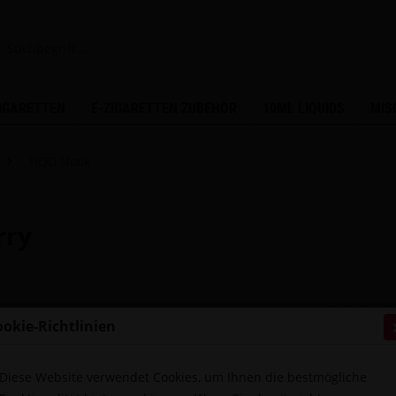
ZIGARETTEN
E-ZIGARETTEN ZUBEHÖR
10ML LIQUIDS
MIS
HQD Nook
rry
4,90 €
ookie-Richtlinien
inkl. MwSt.
zzg
Sofort ver
Diese Website verwendet Cookies, um Ihnen die bestmögliche