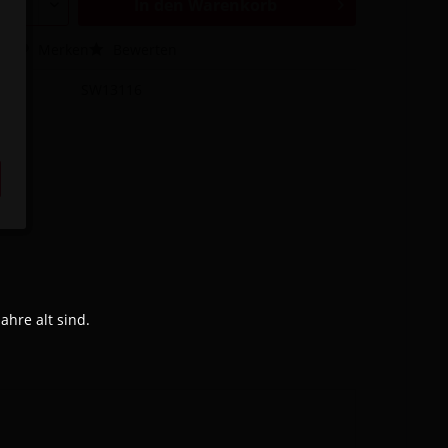
In den
Warenkorb
hen
Merken
Bewerten
SW13116
hre alt sind.