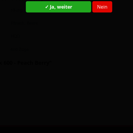
✓ Ja, weiter
Nein
18 mg
Pfirsich, Beere
HQD
600 Züge
 600 - Peach Berry"