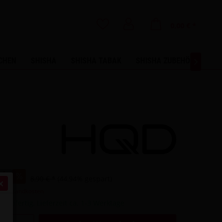
0,00 € *
CHEN
SHISHA
SHISHA TABAK
SHISHA ZUBEHÖR
SA

 *
8,90 € *
(44,94% gespart)
l. Versandkosten
sandfertig, Lieferzeit ca. 1-3 Werktage