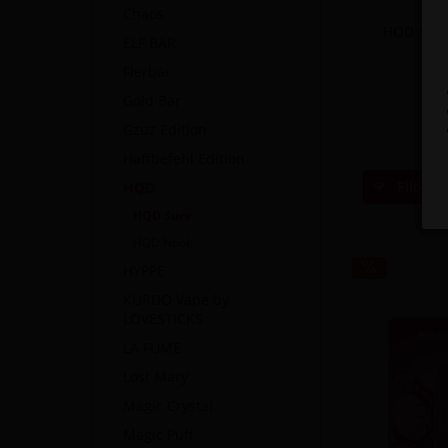
Chaos
HQD 600 Z
ELF BAR
Flerbar
I
5,4
Gold Bar
Gzuz Edition
Haftbefehl Edition
Filtern
HQD
HQD Surv
HQD Nook
HYPPE
KURDO Vape by
LOVESTICKS
LA FUME
Lost Mary
Magic Crystal
Magic Puff