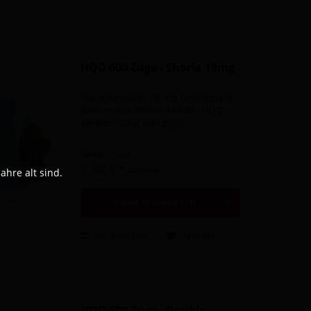
HQD 600 Züge - Shoria 18mg
Nikotingehalt: 18 mg Geschmack:
Beerenmix, Minze Marke: HQD
Verwendung 600 Züge
Inhalt
1 Stück
5,40 € *
8,90 € *
hre alt sind.
In den
Warenkorb
Vergleichen
Merken
HQD 600 Züge - Double