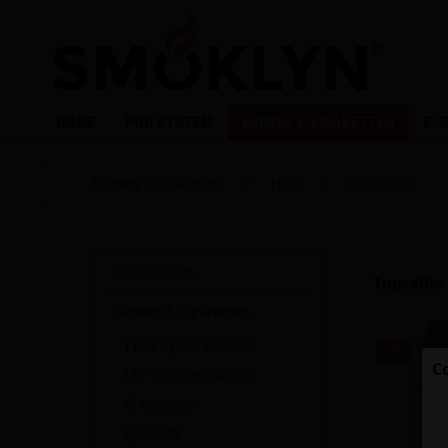
HOME
POD SYSTEM
EINWEG E-ZIGARETTEN
E-
Einweg E-Zigaretten
HQD
HQD Surv
POD System
Topseller
Einweg E-Zigaretten
1150 by Raf Camora
C
187 Strassenbande
Al Massiva
ByCandy