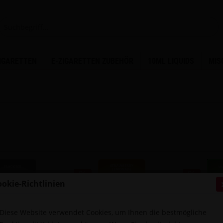
ZIGARETTEN
E-ZIGARETTEN ZUBEHÖR
10ML LIQUIDS
MIS
ookie-Richtlinien
Diese Website verwendet Cookies, um Ihnen die bestmögliche