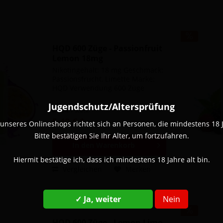
HQD 600 Züge - Passionfruit
Lemon 18mg
Nikotingehalt: 18 mg Geschmack:
Passionsfrucht, Limette Marke:
HQD Verwendung 600 Züge
Jugendschutz/Altersprüfung
Inhalt
1 Stück
5,40 € *
8,90 € *
unseres Onlineshops richtet sich an Personen, die mindestens 18 Ja
Bitte bestätigen Sie Ihr Alter, um fortzufahren.
In den
Warenkorb
Hiermit bestätige ich, dass ich mindestens 18 Jahre alt bin.
Vergleichen
Merken
✓ Ja, weiter
Nein
HQD 600 Züge - Lemon Lime