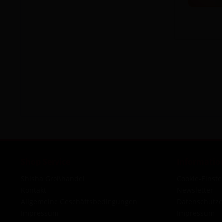
Shop Service
Informatio
Shisha Großhandel
Cookie-Einst
Kontakt
Newsletter
Allgemeine Geschäftsbedingungen
Datenschutze
Impressum
Impressum