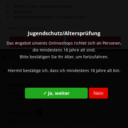
Artikel in den Warenkorb legen
Merkzettel
3,00 € *
Artikelempfehlungen und vieles mehr
8,90 € *
(66,29% gespart)
inkl. MwSt.
zzgl. Versandkosten
Mehr Informationen
Jugendschutz/Altersprüfung
Sofort versandfertig, Lieferzeit ca. 1-3 Werktage
Schließen
Einverstanden
Das Angebot unseres Onlineshops richtet sich an Personen,
In den
Warenkorb
die mindestens 18 Jahre alt sind.
Bitte bestätigen Sie Ihr Alter, um fortzufahren.
Merken
Bewerten
Hiermit bestätige ich, dass ich mindestens 18 Jahre alt bin.
Artikel-Nr.:
SW12724
Beschreibung
✓ Ja, weiter
Nein
Nikotingehalt: 20 mg Geschmack: Beerenmix Marke: Smok
Verwendung...
mehr
Bewertungen
0
Bewertungen lesen, schreiben und diskutieren...
mehr