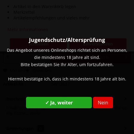
Artikel in den Warenkorb legen
Merkzettel
Artikelempfehlungen und vieles mehr
14,90 € *
Mehr Informationen
Inhalt:
0.01 Liter (1.490,00 € * / 1 Liter)
inkl. MwSt.
zzgl. Versandkosten
Jugendschutz/Altersprüfung
Schließen
Einverstanden
Sofort versandfertig, Lieferzeit ca. 1-3 Werktage
Das Angebot unseres Onlineshops richtet sich an Personen,
In den
Warenkorb
die mindestens 18 Jahre alt sind.
Bitte bestätigen Sie Ihr Alter, um fortzufahren.
Merken
Bewerten
Hiermit bestätige ich, dass ich mindestens 18 Jahre alt bin.
Artikel-Nr.:
SW13637
Beschreibung
✓ Ja, weiter
Nein
Nikotingehalt: 0 mg Geschmack: Waldbeeren, Frische Marke:
Big Bottle...
mehr
Bewertungen
0