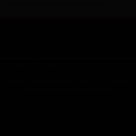
Bewertungen lesen, schreiben und diskutieren...
mehr
Shop Service
Informationen
Zahlungsarten
Kontaktmöglichkeiten
* Alle Preise inkl. gesetzl. Mehrwertsteuer zzgl.
Versandkosten
und ggf.
Nachnahmegebühren, wenn nicht anders beschrieben
Cookie-Einstellungen
Kontakt
Allgemeine Geschäftsbedingungen
Datenschutzerklärung
Impressum
Versand und Zahlungsbedingungen
Rücksendungen & Widerruf