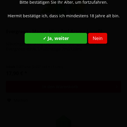
Bitte bestätigen Sie Ihr Alter, um fortzufahren.
Hiermit bestätige ich, dass ich mindestens 18 Jahre alt bin.
Evergreen - Mango Mint 7ml Aroma Longfil
✓ Ja, weiter
Nein
Nikotingehalt: 0 mg Geschmack: Mango, Minze Marke:
Evergreen InhALT/Füllmenge 7ml/120ml
Inhalt
0.007 Liter
(2.557,14 € * / 1 Liter)
17,90 € *
In den
Warenkorb
Merken