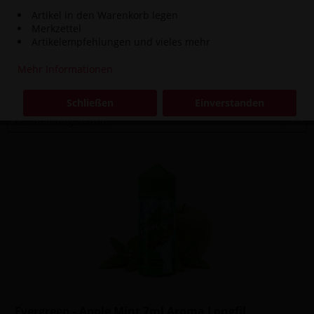
Artikel in den Warenkorb legen
Inhalt
0.007 Liter
(2.557,14 € * / 1 Liter)
Merkzettel
17,90 € *
Artikelempfehlungen und vieles mehr
Mehr Informationen
Filtern
Schließen
Einverstanden
Evergreen - Apple Mint 7ml Aroma Longfil