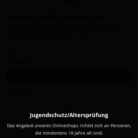
Evergreen - Lime Mint 7ml Aroma Longfil
Nikotingehalt: 0 mg Geschmack: Limette, Minze Marke:
Evergreen InhALT/Füllmenge 7ml/120ml
Inhalt
0.007 Liter
(2.557,14 € * / 1 Liter)
17,90 € *
In den
Warenkorb
Merken
Jugendschutz/Altersprüfung
Das Angebot unseres Onlineshops richtet sich an Personen,
die mindestens 18 Jahre alt sind.