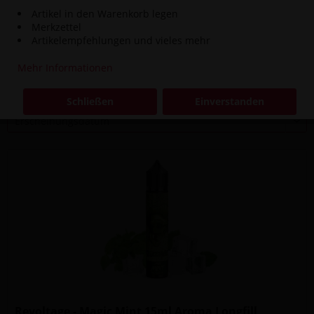
Artikel in den Warenkorb legen
Inhalt
1 Stück
Merkzettel
15,90 € *
16,90 € *
Artikelempfehlungen und vieles mehr
Mehr Informationen
Filtern
Schließen
Einverstanden
Revoltage - Magic Mint 15ml Aroma Longfill