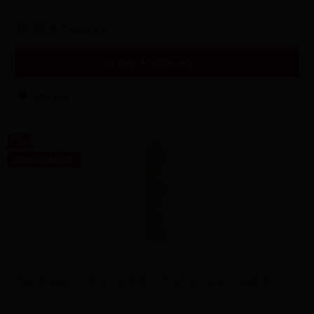
15,90 € *
16,90 € *
In den
Warenkorb
Merken
Ausverkauft
Revoltage - Tobacco Gold 15ml Aroma Longfill
Nikotingehalt: 0 mg Geschmack: Aromatischer Tabak Marke: