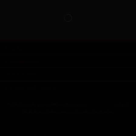
Shop Service
Informationen
Zahlungsarten
Kontaktmöglichkeiten
* Alle Preise inkl. gesetzl. Mehrwertsteuer zzgl.
Versandkosten
und ggf.
Nachnahmegebühren, wenn nicht anders beschrieben
Cookie-Einstellungen
Kontakt
Allgemeine Geschäftsbedingungen
Datenschutzerklärung