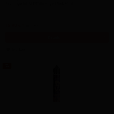
Revoltage InhALT/Füllmenge 15ml/80ml
15,90 € *
16,90 € *
Details
Merken