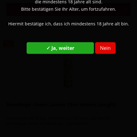
die mindestens 18 Jahre alt sind.
Bitte bestätigen Sie Ihr Alter, um fortzufahren.
In den
Warenkorb
Hiermit bestätige ich, dass ich mindestens 18 Jahre alt bin.
Merken
✓ Ja, weiter
Nein
Revoltage - Neon Lemon 15ml Aroma Longfill
Nikotingehalt: 0 mg Geschmack: Zitrone, Ice Marke:
Revoltage InhALT/Füllmenge 15ml/80ml