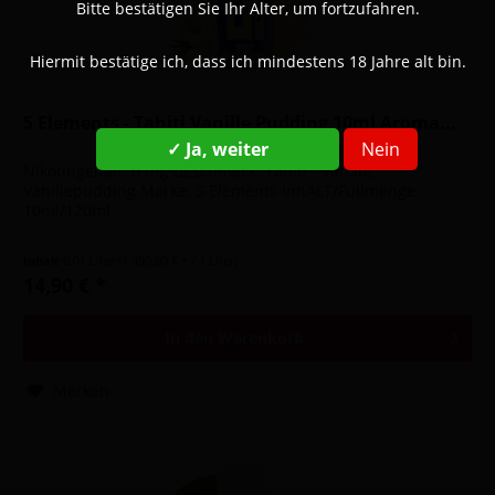
Bitte bestätigen Sie Ihr Alter, um fortzufahren.
Hiermit bestätige ich, dass ich mindestens 18 Jahre alt bin.
5 Elements - Tahiti Vanille Pudding 10ml Aroma...
✓ Ja, weiter
Nein
Nikotingehalt: 0 mg Geschmack: Tahiti - Vanille,
Vanillepudding Marke: 5 Elements InhALT/Füllmenge
10ml/120ml
Inhalt
0.01 Liter
(1.490,00 € * / 1 Liter)
14,90 € *
In den
Warenkorb
Merken