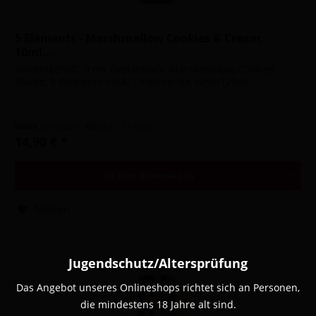
5 Elements - Marshmallow Cookies & Cream
10ml...
Nikotingehalt: 0 mg Geschmack: Marshmallow, Cookies
Marke: 5 Elements InhALT/Füllmenge 10ml/120ml
Inhalt
0.01 Liter
(1.490,00 € * / 1 Liter)
14,90 € *
In den
Warenkorb
Merken
Jugendschutz/Altersprüfung
Das Angebot unseres Onlineshops richtet sich an Personen,
die mindestens 18 Jahre alt sind.