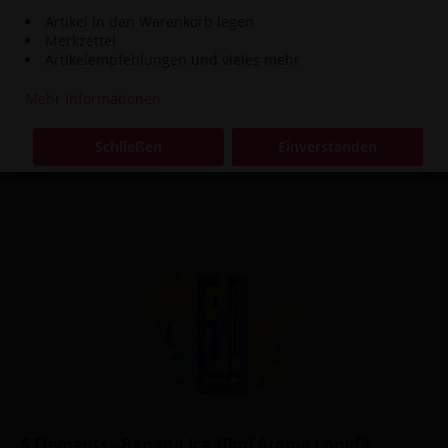
Artikel in den Warenkorb legen
Inhalt
0.01 Liter
(1.490,00 € * / 1 Liter)
Merkzettel
14,90 € *
Artikelempfehlungen und vieles mehr
Mehr Informationen
Filtern
Schließen
Einverstanden
5 Elements - Banana Ice 10ml Aroma Longfil