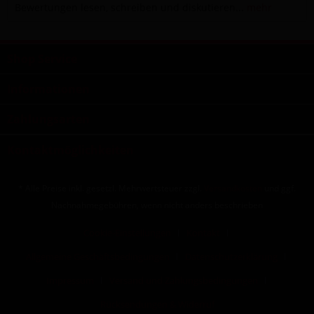
Bewertungen lesen, schreiben und diskutieren...
mehr
Shop Service
Informationen
Zahlungsarten
Kontaktmöglichkeiten
* Alle Preise inkl. gesetzl. Mehrwertsteuer zzgl.
Versandkosten
und ggf.
Nachnahmegebühren, wenn nicht anders beschrieben
Cookie-Einstellungen
Kontakt
Allgemeine Geschäftsbedingungen
Datenschutzerklärung
Impressum
Versand und Zahlungsbedingungen
Rücksendungen & Widerruf