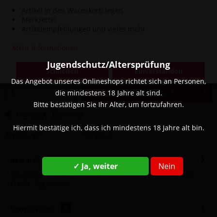
Artikel in den Warenkorb legen
Merkzettel
Artikelempfehlungen und vieles mehr
14,90 € *
Mehr Informationen
Inhalt:
0.01 Liter (1.490,00 € * / 1 Liter)
inkl. MwSt.
zzgl. Versandkosten
Jugendschutz/Altersprüfung
Schließen
Einverstanden
Sofort versandfertig, Lieferzeit ca. 1-3 Werktage
Das Angebot unseres Onlineshops richtet sich an Personen,
In den
Warenkorb
die mindestens 18 Jahre alt sind.
Bitte bestätigen Sie Ihr Alter, um fortzufahren.
Merken
Bewerten
Hiermit bestätige ich, dass ich mindestens 18 Jahre alt bin.
Artikel-Nr.:
SW13933
Beschreibung
✓ Ja, weiter
Nein
Nikotingehalt: 0 mg Geschmack: Zitrone, Orange, Frische
Marke: Big...
mehr
Bewertungen
0