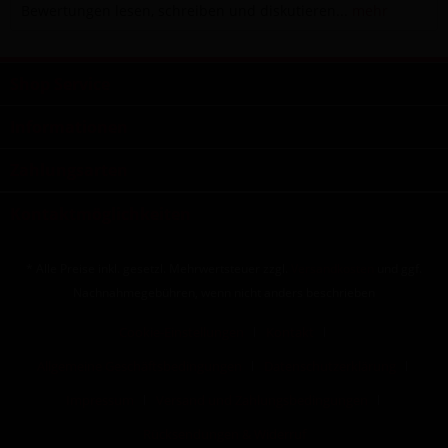
Bewertungen lesen, schreiben und diskutieren...
mehr
Shop Service
Informationen
Zahlungsarten
Kontaktmöglichkeiten
* Alle Preise inkl. gesetzl. Mehrwertsteuer zzgl.
Versandkosten
und ggf.
Nachnahmegebühren, wenn nicht anders beschrieben
Cookie-Einstellungen
Kontakt
Allgemeine Geschäftsbedingungen
Datenschutzerklärung
Impressum
Versand und Zahlungsbedingungen
Rücksendungen & Widerruf