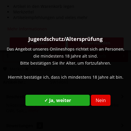
Artikel in den Warenkorb legen
Merkzettel
Artikelempfehlungen und vieles mehr
14,90 € *
Mehr Informationen
Inhalt:
0.01 Liter (1.490,00 € * / 1 Liter)
inkl. MwSt.
zzgl. Versandkosten
Jugendschutz/Altersprüfung
Schließen
Einverstanden
Sofort versandfertig, Lieferzeit ca. 1-3 Werktage
Das Angebot unseres Onlineshops richtet sich an Personen,
In den
Warenkorb
die mindestens 18 Jahre alt sind.
Bitte bestätigen Sie Ihr Alter, um fortzufahren.
Merken
Bewerten
Hiermit bestätige ich, dass ich mindestens 18 Jahre alt bin.
Artikel-Nr.:
SW14043
Beschreibung
✓ Ja, weiter
Nein
Nikotingehalt: 0 mg Geschmack: Pfirsich, Maracuja Marke:
OWL Salt...
mehr
Bewertungen
0