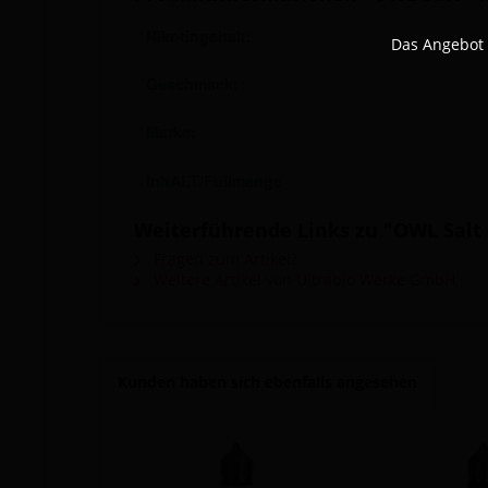
Nikotingehalt:
Das Angebot 
Geschmack:
Marke:
InhALT/Füllmenge
Weiterführende Links zu "OWL Salt 
Fragen zum Artikel?
Weitere Artikel von Ultrabio Werke GmbH
Kunden haben sich ebenfalls angesehen