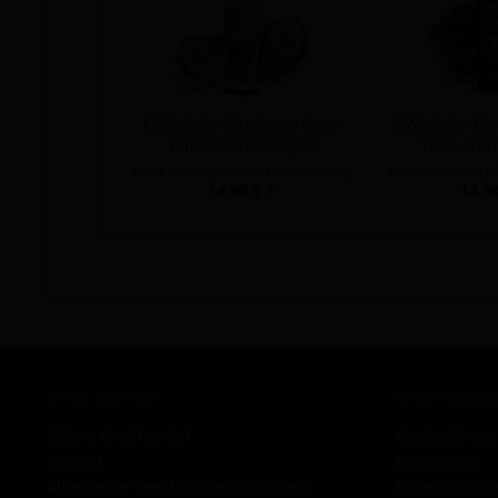
OWL Salt - Blueberry Coco
OWL Salt - Ho
10ml Aroma Longfill
10ml Aroma
Inhalt
10 Liter
(1.490,00 € * / 1000 Liter)
Inhalt
0.01 Liter
(1.
14,90 € *
14,90
Shop Service
Informatio
Shisha Großhandel
Cookie-Einst
Kontakt
Newsletter
Allgemeine Geschäftsbedingungen
Datenschutze