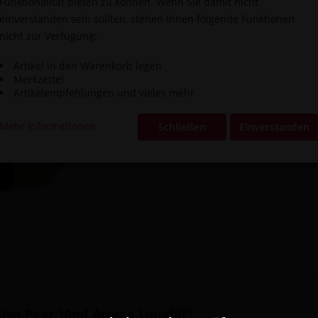
Funktionalität bieten zu können. Wenn Sie damit nicht
einverstanden sein sollten, stehen Ihnen folgende Funktionen
nicht zur Verfügung:
Vergleic
Artikel in den Warenkorb legen
Artikel-Nr.:
Merkzettel
Artikelempfehlungen und vieles mehr
Mehr Informationen
Schließen
Einverstanden
iwi Pear 10ml Aroma Longfill"