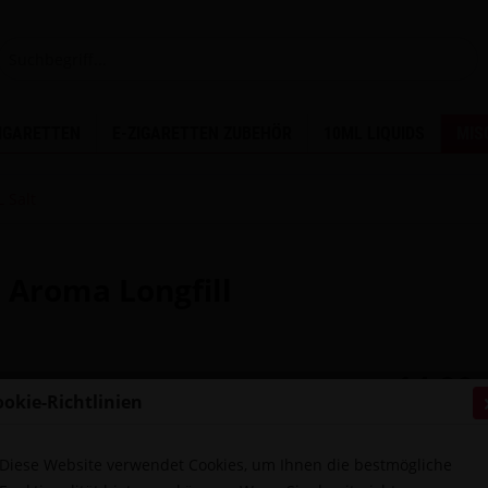
ZIGARETTEN
E-ZIGARETTEN ZUBEHÖR
10ML LIQUIDS
MIS
 Salt
 Aroma Longfill
14,90 
ookie-Richtlinien
Inhalt:
0.01 Lit
inkl. MwSt.
zzg
Sofort ver
Diese Website verwendet Cookies, um Ihnen die bestmögliche