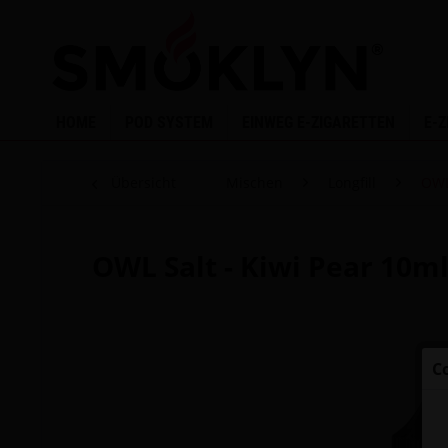
HOME
POD SYSTEM
EINWEG E-ZIGARETTEN
E-
Übersicht
Mischen
Longfill
OWL
OWL Salt - Kiwi Pear 10ml
C