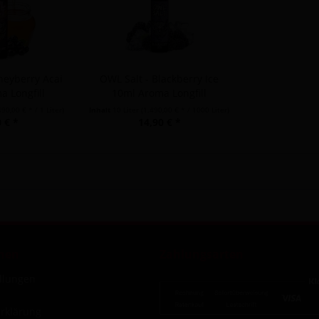
neyberry Acai
OWL Salt - Blackberry Ice
 Longfill
10ml Aroma Longfill
490,00 € * / 1 Liter)
Inhalt
10 Liter
(1.490,00 € * / 1000 Liter)
 € *
14,90 € *
nen
Zahlungsarten
ellungen
rklärung