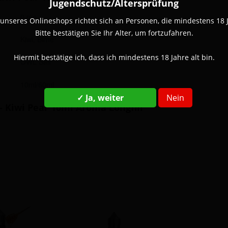
Jugendschutz/Altersprüfung
0 mg
unseres Onlineshops richtet sich an Personen, die mindestens 18 Ja
Bitte bestätigen Sie Ihr Alter, um fortzufahren.
Kiwi, Birne
Hiermit bestätige ich, dass ich mindestens 18 Jahre alt bin.
OWL Salt
10ml/60ml
✓ Ja, weiter
Nein
- Kiwi Pear 10ml Aroma Longfill"