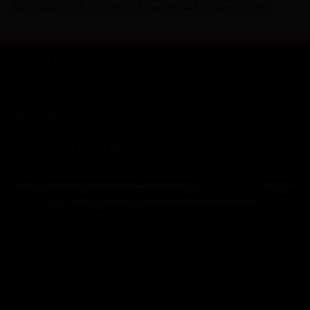
Bewertungen lesen, schreiben und diskutieren...
mehr
Shop Service
Informationen
Zahlungsarten
Kontaktmöglichkeiten
* Alle Preise inkl. gesetzl. Mehrwertsteuer zzgl.
Versandkosten
und ggf.
Nachnahmegebühren, wenn nicht anders beschrieben
Cookie-Einstellungen
Kontakt
Allgemeine Geschäftsbedingungen
Datenschutzerklärung
Impressum
Versand und Zahlungsbedingungen
Rücksendungen & Widerruf