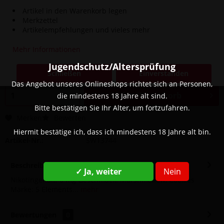
Artikel in den Warenkorb legen
Merkzettel
Artikelempfehlungen und vieles mehr
14,90 € *
Mehr Informationen
Inhalt:
0.01 Liter (1.490,00 € * / 1 Liter)
inkl. MwSt.
zzgl. Versandkosten
Jugendschutz/Altersprüfung
Schließen
Einverstanden
Sofort versandfertig, Lieferzeit ca. 1-3 Werktage
Das Angebot unseres Onlineshops richtet sich an Personen,
In den
Warenkorb
die mindestens 18 Jahre alt sind.
Bitte bestätigen Sie Ihr Alter, um fortzufahren.
Merken
Bewerten
Hiermit bestätige ich, dass ich mindestens 18 Jahre alt bin.
Artikel-Nr.:
SW13744
Beschreibung
✓ Ja, weiter
Nein
Nikotingehalt: 0 mg Geschmack: Marshmallow, Cookies
Marke: 5 Elements...
mehr
Bewertungen
0