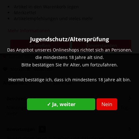
Artikel in den Warenkorb legen
Merkzettel
Artikelempfehlungen und vieles mehr
Dieser Artikel steht derzeit nicht zur Verfügung!
Mehr Informationen
15,90 € *
Jugendschutz/Altersprüfung
Inhalt:
0.01 Liter (1.590,00 € * / 1 Liter)
Schließen
Einverstanden
inkl. MwSt.
zzgl. Versandkosten
Das Angebot unseres Onlineshops richtet sich an Personen,
Zurzeit nicht lieferbar
die mindestens 18 Jahre alt sind.
Bitte bestätigen Sie Ihr Alter, um fortzufahren.
Merken
Bewerten
Hiermit bestätige ich, dass ich mindestens 18 Jahre alt bin.
Artikel-Nr.:
SW14184
Beschreibung
✓ Ja, weiter
Nein
Nikotingehalt: 0 mg Geschmack: Apfel, Anis Marke: Dr. Fog...
mehr
Bewertungen
0
Bewertungen lesen, schreiben und diskutieren...
mehr