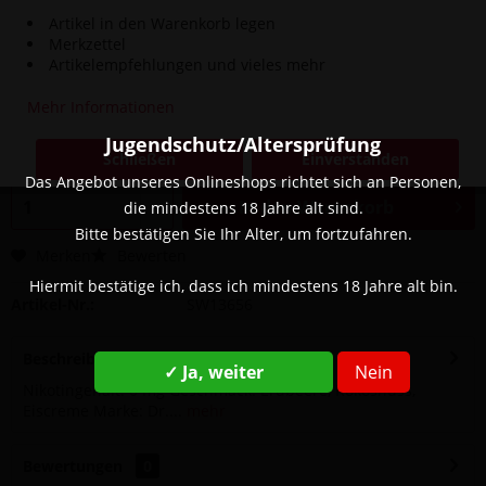
Artikel in den Warenkorb legen
Merkzettel
Artikelempfehlungen und vieles mehr
17,90 € *
Mehr Informationen
Inhalt:
0.01 Liter (1.790,00 € * / 1 Liter)
inkl. MwSt.
zzgl. Versandkosten
Jugendschutz/Altersprüfung
Schließen
Einverstanden
Sofort versandfertig, Lieferzeit ca. 1-3 Werktage
Das Angebot unseres Onlineshops richtet sich an Personen,
In den
Warenkorb
die mindestens 18 Jahre alt sind.
Bitte bestätigen Sie Ihr Alter, um fortzufahren.
Merken
Bewerten
Hiermit bestätige ich, dass ich mindestens 18 Jahre alt bin.
Artikel-Nr.:
SW13656
Beschreibung
✓ Ja, weiter
Nein
Nikotingehalt: 0 mg Geschmack: Erdbeere, Kokosnuss,
Eiscreme Marke: Dr....
mehr
Bewertungen
0