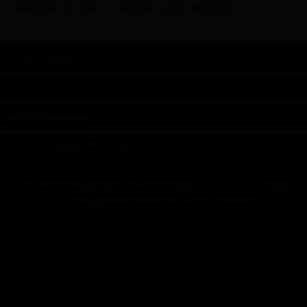
Bewertungen lesen, schreiben und diskutieren...
mehr
Shop Service
Informationen
Zahlungsarten
Kontaktmöglichkeiten
* Alle Preise inkl. gesetzl. Mehrwertsteuer zzgl.
Versandkosten
und ggf.
Nachnahmegebühren, wenn nicht anders beschrieben
Cookie-Einstellungen
Kontakt
Allgemeine Geschäftsbedingungen
Datenschutzerklärung
Impressum
Versand und Zahlungsbedingungen
Rücksendungen & Widerruf