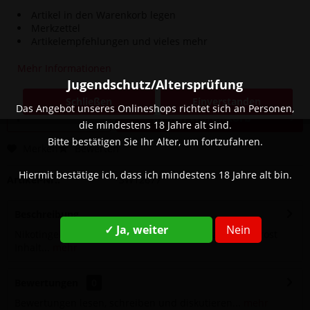
Artikel in den Warenkorb legen
Merkzettel
17,90 € *
Artikelempfehlungen und vieles mehr
Inhalt:
0.01 Liter (1.790,00 € * / 1 Liter)
Mehr Informationen
inkl. MwSt.
zzgl. Versandkosten
Jugendschutz/Altersprüfung
Sofort versandfertig, Lieferzeit ca. 1-3 Werktage
Schließen
Einverstanden
Das Angebot unseres Onlineshops richtet sich an Personen,
In den
Warenkorb
die mindestens 18 Jahre alt sind.
Bitte bestätigen Sie Ihr Alter, um fortzufahren.
Merken
Bewerten
Hiermit bestätige ich, dass ich mindestens 18 Jahre alt bin.
Artikel-Nr.:
SW12677
Beschreibung
✓ Ja, weiter
Nein
Nikotingehalt: 0 mg Geschmack: Ananas Marke: Dr. Frost
Inhalt...
mehr
Bewertungen
0
Bewertungen lesen, schreiben und diskutieren...
mehr