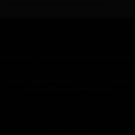
Bewertungen lesen, schreiben und diskutieren...
mehr
Shop Service
Informationen
Zahlungsarten
Kontaktmöglichkeiten
* Alle Preise inkl. gesetzl. Mehrwertsteuer zzgl.
Versandkosten
und ggf.
Nachnahmegebühren, wenn nicht anders beschrieben
Cookie-Einstellungen
Kontakt
Allgemeine Geschäftsbedingungen
Datenschutzerklärung
Impressum
Versand und Zahlungsbedingungen
Rücksendungen & Widerruf