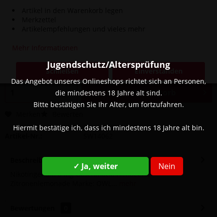
Artikel in den Warenkorb legen
Merkzettel
Artikelempfehlungen und vieles mehr
14,90 € *
Mehr Informationen
Inhalt:
0.01 Liter (1.490,00 € * / 1 Liter)
inkl. MwSt.
zzgl. Versandkosten
Jugendschutz/Altersprüfung
Schließen
Einverstanden
Sofort versandfertig, Lieferzeit ca. 1-3 Werktage
Das Angebot unseres Onlineshops richtet sich an Personen,
In den
Warenkorb
die mindestens 18 Jahre alt sind.
Bitte bestätigen Sie Ihr Alter, um fortzufahren.
Merken
Bewerten
Hiermit bestätige ich, dass ich mindestens 18 Jahre alt bin.
Artikel-Nr.:
SW14062
Beschreibung
✓ Ja, weiter
Nein
Nikotingehalt: 0 mg Geschmack: Himbeere,
Zitronenlemonade Marke: OWL...
mehr
Bewertungen
0