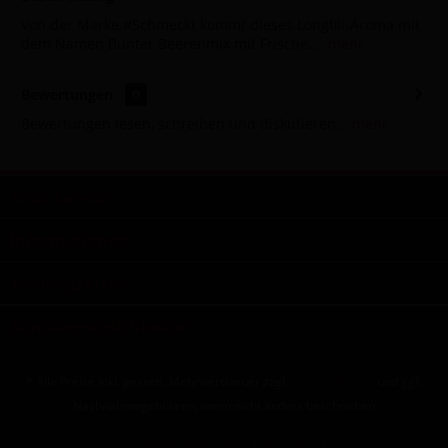
Von der Marke #Schmeckt kommt dieses Longfill-Aroma mit
dem Namen Bunter Beerenmix mit Frische....
mehr
Bewertungen
0
Bewertungen lesen, schreiben und diskutieren...
mehr
Shop Service
Informationen
Zahlungsarten
Kontaktmöglichkeiten
* Alle Preise inkl. gesetzl. Mehrwertsteuer zzgl.
Versandkosten
und ggf.
Nachnahmegebühren, wenn nicht anders beschrieben
Cookie-Einstellungen
Kontakt