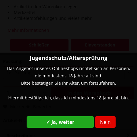
Artikel in den Warenkorb legen
Merkzettel
Artikelempfehlungen und vieles mehr
9,90 € *
14,90 € *
(33,56% gespart)
Mehr Informationen
Inhalt:
0.01 Liter (990,00 € * / 1 Liter)
inkl. MwSt.
zzgl. Versandkosten
Schließen
Einverstanden
Sofort versandfertig, Lieferzeit ca. 1-3 Werktage
Jugendschutz/Altersprüfung
Packung:
Das Angebot unseres Onlineshops richtet sich an Personen,
die mindestens 18 Jahre alt sind.
Bitte bestätigen Sie Ihr Alter, um fortzufahren.
In den
Warenkorb
Hiermit bestätige ich, dass ich mindestens 18 Jahre alt bin.
Merken
Bewerten
Artikel-Nr.:
SW13217
✓ Ja, weiter
Nein
Beschreibung