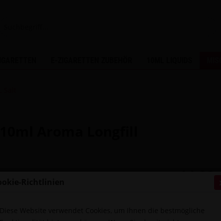
ZIGARETTEN
E-ZIGARETTEN ZUBEHÖR
10ML LIQUIDS
MIS
 Salt
 10ml Aroma Longfill
14,90 
ookie-Richtlinien
Inhalt:
10 Liter
inkl. MwSt.
zzg
Sofort ver
Diese Website verwendet Cookies, um Ihnen die bestmögliche