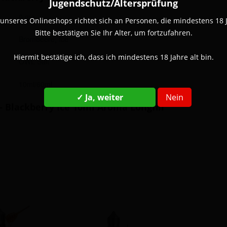
Jugendschutz/Altersprüfung
0 mg
unseres Onlineshops richtet sich an Personen, die mindestens 18 Ja
Bitte bestätigen Sie Ihr Alter, um fortzufahren.
Brombeere, Ice
Hiermit bestätige ich, dass ich mindestens 18 Jahre alt bin.
OWL Salt
10ml/60ml
✓ Ja, weiter
Nein
 Blackberry Ice 10ml Aroma Longfill"