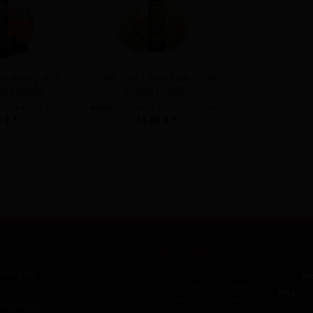
neyberry Acai
OWL Salt - Kiwi Pear 10ml
 Longfill
Aroma Longfill
490,00 € * / 1 Liter)
Inhalt
0.01 Liter
(1.490,00 € * / 1 Liter)
 € *
14,90 € *
nen
Zahlungsarten
ellungen
rklärung