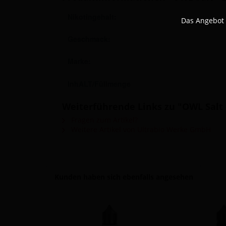
Nikotingehalt:
Das Angebot 
Geschmack:
Marke:
InhALT/Füllmenge
Weiterführende Links zu "OWL Salt -
Fragen zum Artikel?
Weitere Artikel von Ultrabio Werke GmbH
Kunden haben sich ebenfalls angesehen