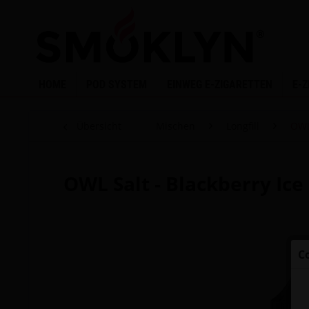
HOME
POD SYSTEM
EINWEG E-ZIGARETTEN
E-
Übersicht
Mischen
Longfill
OWL
OWL Salt - Blackberry Ice
C