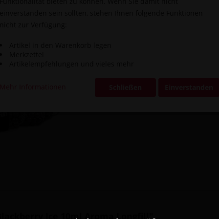
Funktionalität bieten zu können. Wenn Sie damit nicht
einverstanden sein sollten, stehen Ihnen folgende Funktionen
nicht zur Verfügung:
Vergleic
Artikel in den Warenkorb legen
Artikel-Nr.:
Merkzettel
Artikelempfehlungen und vieles mehr
Mehr Informationen
Schließen
Einverstanden
lackberry Ice 10ml Aroma Longfill"