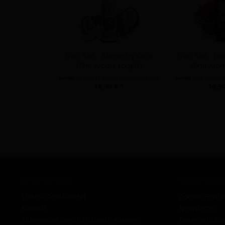
OWL Salt - Blueberry Coco
OWL Salt - Ho
10ml Aroma Longfill
10ml Aroma
Inhalt
10 Liter
(1.490,00 € * / 1000 Liter)
Inhalt
0.01 Liter
(1.
14,90 € *
14,90
Shop Service
Informatio
Shisha Großhandel
Cookie-Einst
Kontakt
Newsletter
Allgemeine Geschäftsbedingungen
Datenschutze